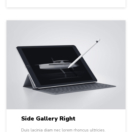
Side Gallery Right
Duis lacinia diam nec lorem rhoncus ultricies.