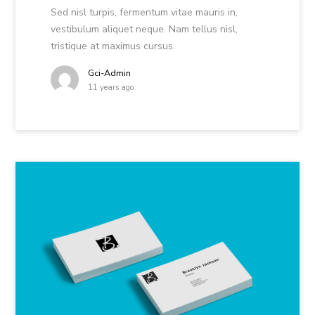
Sed nisl turpis, fermentum vitae mauris in,
vestibulum aliquet neque. Nam tellus nisl,
tristique at maximus cursus.
Gci-Admin
11 years ago